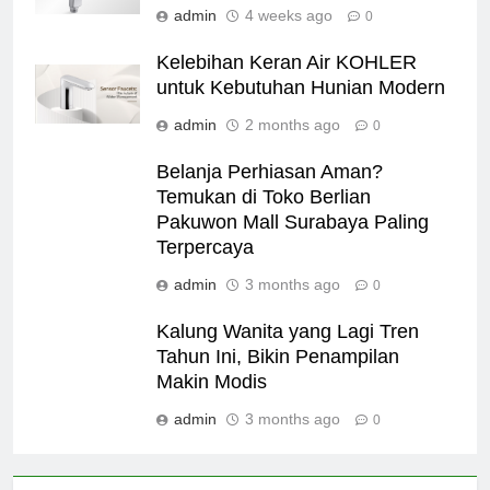
admin
4 weeks ago
0
Kelebihan Keran Air KOHLER
untuk Kebutuhan Hunian Modern
admin
2 months ago
0
Belanja Perhiasan Aman?
Temukan di Toko Berlian
Pakuwon Mall Surabaya Paling
Terpercaya
admin
3 months ago
0
Kalung Wanita yang Lagi Tren
Tahun Ini, Bikin Penampilan
Makin Modis
admin
3 months ago
0